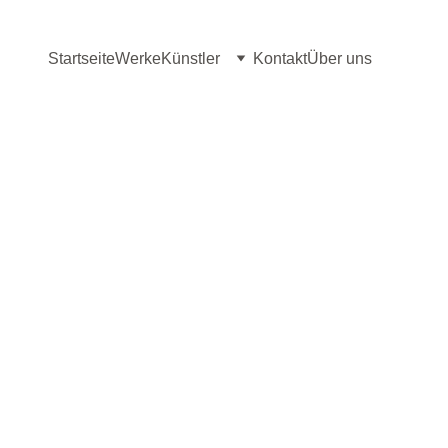
Startseite
Werke
Künstler
Kontakt
Über uns
t Türkis (160 x 70